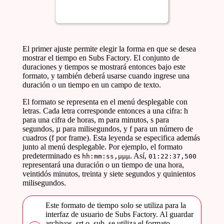
El primer ajuste permite elegir la forma en que se desea
mostrar el tiempo en Subs Factory. El conjunto de
duraciones y tiempos se mostrará entonces bajo este
formato, y también deberá usarse cuando ingrese una
duración o un tiempo en un campo de texto.
El formato se representa en el menú desplegable con
letras. Cada letra corresponde entonces a una cifra: h
para una cifra de horas, m para minutos, s para
segundos, µ para milisegundos, y f para un número de
cuadros (f por frame). Esta leyenda se especifica además
junto al menú desplegable. Por ejemplo, el formato
predeterminado es
. Así,
hh:mm:ss,µµµ
01:22:37,500
representará una duración o un tiempo de una hora,
veintidós minutos, treinta y siete segundos y quinientos
milisegundos.
Este formato de tiempo solo se utiliza para la
interfaz de usuario de Subs Factory. Al guardar
archivos .srt o .sub, se utiliza el formato