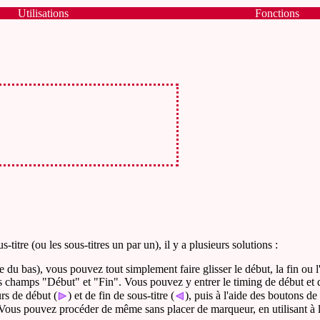
Utilisations
Fonctions
titre (ou les sous-titres un par un), il y a plusieurs solutions :
e du bas), vous pouvez tout simplement faire glisser le début, la fin ou l
es champs "Début" et "Fin". Vous pouvez y entrer le timing de début et d
rs de début (
) et de fin de sous-titre (
), puis à l'aide des boutons de 
. Vous pouvez procéder de même sans placer de marqueur, en utilisant à leu