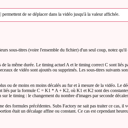
permettent de se déplacer dans la vidéo jusqu'à la valeur affichée.
eurs sous-titres (voire l'ensemble du fichier) d'un seul coup, notez qu'il
és de la même durée. Le timing actuel A et le timing correct C sont liés
ceaux de vidéo sont ajoutés ou supprimés. Les sous-titres suivants son
n plus ou de moins en moins décalés au fur et à mesure de la vidéo. Le 
nt liés par la formule C = K1 * A + K2, où K1 et K2 sont des constantes.
on sur le timing : le changement du nombre d'images par seconde décalera 
ne des formules précédentes. Subs Factory ne sait pas traiter ce cas, il vo
portion était un décalage affine ou constant. Ce cas est cependant heure